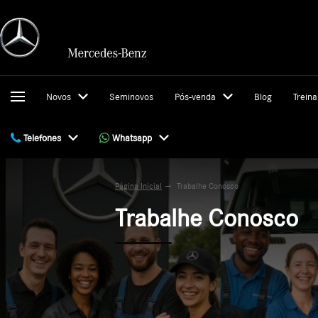
Novos
Seminovos
Pós-venda
Blog
Trein
Telefones
Whatsapp
Página Inicial
Trabalhe Conosco
Trabalhe Conosco