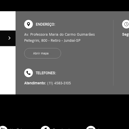
ENDEREÇO:
Av. Professora Maria do Carmo Guimarães
Seg
Pellegrini, 800 - Retiro - Jundiaí-SP
Abrir mapa
TELEFONES:
Atendimento:
(11) 4583-3105