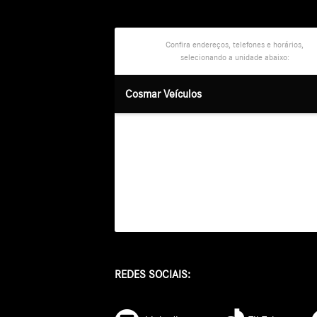
Confira endereços, telefones e horários,
selecionando a unidade abaixo:
Cosmar Veículos
REDES SOCIAIS: