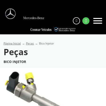
Página Inicial
Peças
Bico Injetor
Peças
BICO INJETOR