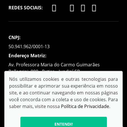
REDES SOCIAIS:
CNPJ:
50.941.962/0001-13
Endereço Matriz:
Av. Professora Maria do Carmo Guimarães
Pellegrini, 800 - Retiro - Jundiaí-SP
Nós utilizamos cookies e outras tecnologias para
possibilitar e aprimorar sua experiência em nosso
site, e ao continuar navegando em nossas páginas
você concorda com a coleta e uso de cookies. Para
saber mais, visite nossa
Política de Privacidade
.
© Copyright 2026 - AutoForce
Todos os direitos reservados
Confira nossa
Política de privacidade
ENTENDI!