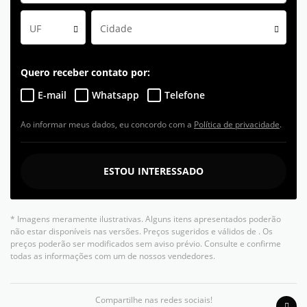
UF
Cidade
Quero receber contato por:
E-mail
Whatsapp
Telefone
Ao informar meus dados, eu concordo com a
Política de privacidade
.
ESTOU INTERESSADO
* Imagens meramente ilustrativas. Alguns itens apresentados poderão
não estar disponíveis nas versões. Preços sugeridos e válidos de
. Os
preços poderão ser modificados sem aviso prévio. Consulte e confirme
todas as informações com um de nossos vendedores.
Compartilhe nas redes sociais!